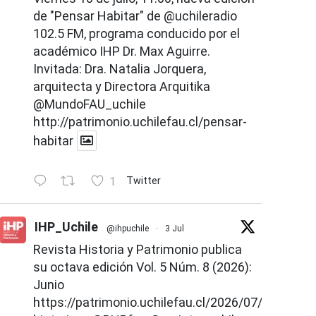
de "Pensar Habitar" de
@uchileradio
102.5 FM, programa conducido por el
académico IHP Dr. Max Aguirre.
Invitada: Dra. Natalia Jorquera,
arquitecta y Directora Arquitika
@MundoFAU_uchile
http://patrimonio.uchilefau.cl/pensar-
habitar
1
Twitter
IHP_Uchile
@ihpuchile
·
3 Jul
Revista Historia y Patrimonio publica
su octava edición Vol. 5 Núm. 8 (2026):
Junio
https://patrimonio.uchilefau.cl/2026/07/02/revist