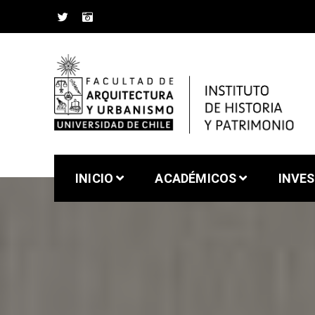
Saltar
al
contenido
Instituto de Historia 
Facultad de Arquitectura y Urbanismo de la Un
INICIO
ACADÉMICOS
INVE