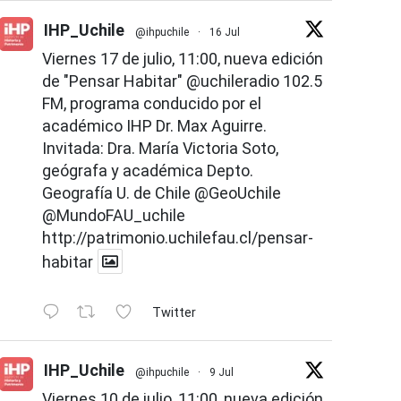
IHP_Uchile
@ihpuchile
·
16 Jul
Viernes 17 de julio, 11:00, nueva edición
de "Pensar Habitar"
@uchileradio
102.5
FM, programa conducido por el
académico IHP Dr. Max Aguirre.
Invitada: Dra. María Victoria Soto,
geógrafa y académica Depto.
Geografía U. de Chile
@GeoUchile
@MundoFAU_uchile
http://patrimonio.uchilefau.cl/pensar-
habitar
Twitter
IHP_Uchile
@ihpuchile
·
9 Jul
Viernes 10 de julio, 11:00, nueva edición