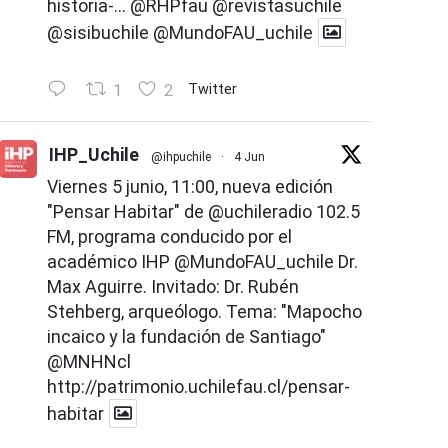
historia-...
@RHPfau
@revistasuchile
@sisibuchile
@MundoFAU_uchile
1
2
Twitter
IHP_Uchile
@ihpuchile
·
4 Jun
Viernes 5 junio, 11:00, nueva edición
"Pensar Habitar" de
@uchileradio
102.5
FM, programa conducido por el
académico IHP
@MundoFAU_uchile
Dr.
Max Aguirre. Invitado: Dr. Rubén
Stehberg, arqueólogo. Tema: "Mapocho
incaico y la fundación de Santiago"
@MNHNcl
http://patrimonio.uchilefau.cl/pensar-
habitar