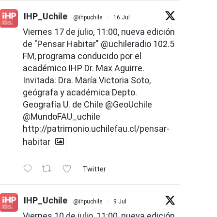
IHP_Uchile
@ihpuchile
·
16 Jul
Viernes 17 de julio, 11:00, nueva edición
de "Pensar Habitar"
@uchileradio
102.5
FM, programa conducido por el
académico IHP Dr. Max Aguirre.
Invitada: Dra. María Victoria Soto,
geógrafa y académica Depto.
Geografía U. de Chile
@GeoUchile
@MundoFAU_uchile
http://patrimonio.uchilefau.cl/pensar-
habitar
Twitter
IHP_Uchile
@ihpuchile
·
9 Jul
Viernes 10 de julio, 11:00, nueva edición