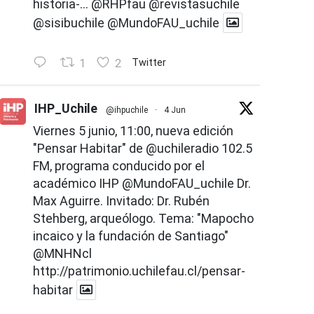
historia-...
@RHPfau
@revistasuchile
@sisibuchile
@MundoFAU_uchile
1
2
Twitter
IHP_Uchile
@ihpuchile
·
4 Jun
Viernes 5 junio, 11:00, nueva edición
"Pensar Habitar" de
@uchileradio
102.5
FM, programa conducido por el
académico IHP
@MundoFAU_uchile
Dr.
Max Aguirre. Invitado: Dr. Rubén
Stehberg, arqueólogo. Tema: "Mapocho
incaico y la fundación de Santiago"
@MNHNcl
http://patrimonio.uchilefau.cl/pensar-
habitar