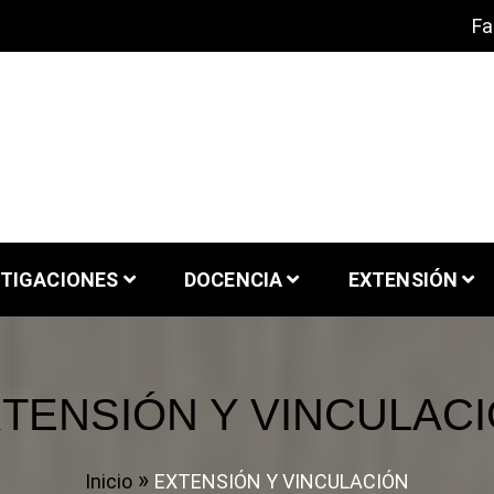
Fa
y Patrimonio
iversidad de Chile
STIGACIONES
DOCENCIA
EXTENSIÓN
TENSIÓN Y VINCULAC
Inicio
EXTENSIÓN Y VINCULACIÓN