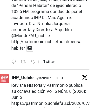
de "Pensar Habitar" de
@uchileradio
102.5 FM, programa conducido por el
académico IHP Dr. Max Aguirre.
Invitada: Dra. Natalia Jorquera,
arquitecta y Directora Arquitika
@MundoFAU_uchile
http://patrimonio.uchilefau.cl/pensar-
habitar
1
Twitter
IHP_Uchile
@ihpuchile
·
3 Jul
Revista Historia y Patrimonio publica
su octava edición Vol. 5 Núm. 8 (2026):
Junio
https://patrimonio.uchilefau.cl/2026/07/02/revist