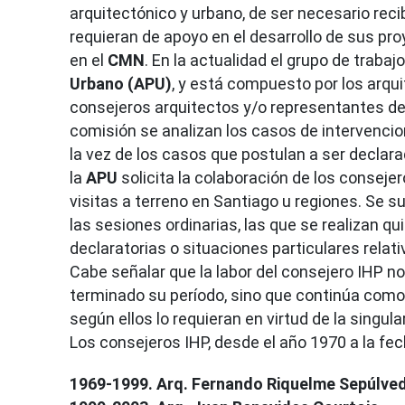
arquitectónico y urbano, de ser necesario reci
requieran de apoyo en el desarrollo de sus pr
en el
CMN
. En la actualidad el grupo de traba
Urbano (APU)
, y está compuesto por los arqu
consejeros arquitectos y/o representantes de 
comisión se analizan los casos de intervenci
la vez de los casos que postulan a ser decl
la
APU
solicita la colaboración de los consej
visitas a terreno en Santiago u regiones. Se su
las sesiones ordinarias, las que se realizan q
declaratorias o situaciones particulares relati
Cabe señalar que la labor del consejero IHP 
terminado su período, sino que continúa como 
según ellos lo requieran en virtud de la singula
Los consejeros IHP, desde el año 1970 a la fec
1969-1999. Arq. Fernando Riquelme Sepúlve