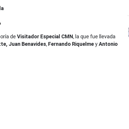
da
o
oría de
Visitador Especial CMN
, la que fue llevada
tte,
Juan Benavides
,
Fernando Riquelme
y
Antonio