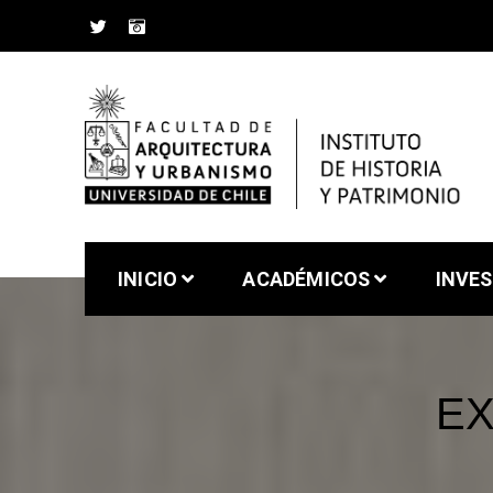
Saltar
al
contenido
Instituto de Historia 
Facultad de Arquitectura y Urbanismo de la Un
INICIO
ACADÉMICOS
INVE
EX