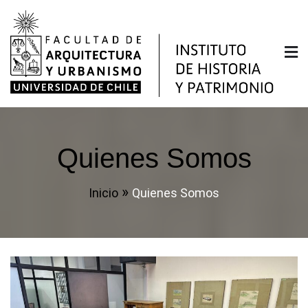
Saltar
al
contenido
Instituto de Historia y
Facultad de Arquitectura y Urbanismo de la
Universidad de Chile
Patrimonio
Quienes Somos
Inicio
Quienes Somos