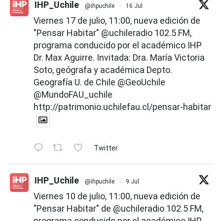
IHP_Uchile
@ihpuchile
·
16 Jul
Viernes 17 de julio, 11:00, nueva edición de
"Pensar Habitar"
@uchileradio
102.5 FM,
programa conducido por el académico IHP
Dr. Max Aguirre. Invitada: Dra. María Victoria
Soto, geógrafa y académica Depto.
Geografía U. de Chile
@GeoUchile
@MundoFAU_uchile
http://patrimonio.uchilefau.cl/pensar-habitar
Twitter
IHP_Uchile
@ihpuchile
·
9 Jul
Viernes 10 de julio, 11:00, nueva edición de
"Pensar Habitar" de
@uchileradio
102.5 FM,
programa conducido por el académico IHP