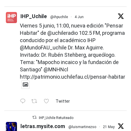
IHP_Uchile
@ihpuchile
·
4 Jun
Viernes 5 junio, 11:00, nueva edición "Pensar
Habitar" de
@uchileradio
102.5 FM, programa
conducido por el académico IHP
@MundoFAU_uchile
Dr. Max Aguirre.
Invitado: Dr. Rubén Stehberg, arqueólogo.
Tema: "Mapocho incaico y la fundación de
Santiago"
@MNHNcl
http://patrimonio.uchilefau.cl/pensar-habitar
Twitter
IHP_Uchile Retuiteado
letras.mysite.com
@luismartinezso
·
21 May