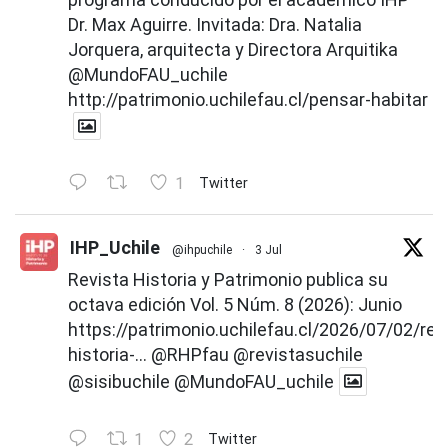
Dr. Max Aguirre. Invitada: Dra. Natalia
Jorquera, arquitecta y Directora Arquitika
@MundoFAU_uchile
http://patrimonio.uchilefau.cl/pensar-habitar
1
Twitter
IHP_Uchile
@ihpuchile
·
3 Jul
Revista Historia y Patrimonio publica su
octava edición Vol. 5 Núm. 8 (2026): Junio
https://patrimonio.uchilefau.cl/2026/07/02/rev
historia-...
@RHPfau
@revistasuchile
@sisibuchile
@MundoFAU_uchile
1
2
Twitter