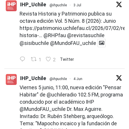
IHP_Uchile
@ihpuchile
·
3 Jul
Revista Historia y Patrimonio publica su
octava edición Vol. 5 Núm. 8 (2026): Junio
https://patrimonio.uchilefau.cl/2026/07/02/rev
historia-...
@RHPfau
@revistasuchile
@sisibuchile
@MundoFAU_uchile
1
2
Twitter
IHP_Uchile
@ihpuchile
·
4 Jun
Viernes 5 junio, 11:00, nueva edición "Pensar
Habitar" de
@uchileradio
102.5 FM, programa
conducido por el académico IHP
@MundoFAU_uchile
Dr. Max Aguirre.
Invitado: Dr. Rubén Stehberg, arqueólogo.
Tema: "Mapocho incaico y la fundación de