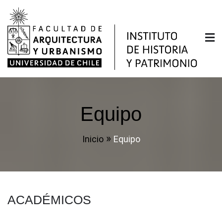
Saltar
al
contenido
Instituto de Historia y
Facultad de Arquitectura y Urbanismo de la
Universidad de Chile
Patrimonio
Equipo
Inicio
Equipo
ACADÉMICOS