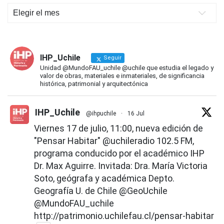
Novedades
IHP
IHP_Uchile
Seguir
Unidad @MundoFAU_uchile @uchile que estudia el legado y
valor de obras, materiales e inmateriales, de significancia
histórica, patrimonial y arquitectónica
IHP_Uchile
@ihpuchile
·
16 Jul
Viernes 17 de julio, 11:00, nueva edición de
"Pensar Habitar"
@uchileradio
102.5 FM,
programa conducido por el académico IHP
Dr. Max Aguirre. Invitada: Dra. María Victoria
Soto, geógrafa y académica Depto.
Geografía U. de Chile
@GeoUchile
@MundoFAU_uchile
http://patrimonio.uchilefau.cl/pensar-habitar