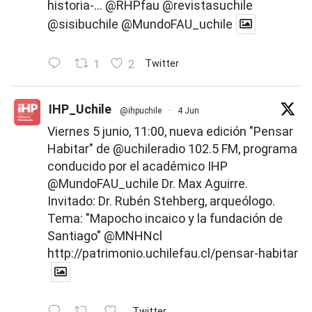
historia-...
@RHPfau
@revistasuchile
@sisibuchile
@MundoFAU_uchile
1
2
Twitter
IHP_Uchile
@ihpuchile
·
4 Jun
Viernes 5 junio, 11:00, nueva edición "Pensar
Habitar" de
@uchileradio
102.5 FM, programa
conducido por el académico IHP
@MundoFAU_uchile
Dr. Max Aguirre.
Invitado: Dr. Rubén Stehberg, arqueólogo.
Tema: "Mapocho incaico y la fundación de
Santiago"
@MNHNcl
http://patrimonio.uchilefau.cl/pensar-habitar
Twitter