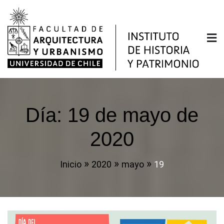
Saltar
al
contenido
Instituto de Historia y
Facultad de Arquitectura y Urbanismo de la
Universidad de Chile
Patrimonio
Día:
19 de mayo de
2020
Inicio
2020
mayo
19