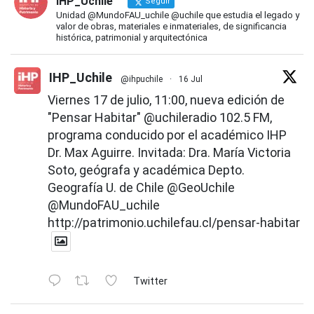
IHP_Uchile
Seguir
Unidad @MundoFAU_uchile @uchile que estudia el legado y
valor de obras, materiales e inmateriales, de significancia
histórica, patrimonial y arquitectónica
IHP_Uchile
@ihpuchile
·
16 Jul
Viernes 17 de julio, 11:00, nueva edición de
"Pensar Habitar"
@uchileradio
102.5 FM,
programa conducido por el académico IHP
Dr. Max Aguirre. Invitada: Dra. María Victoria
Soto, geógrafa y académica Depto.
Geografía U. de Chile
@GeoUchile
@MundoFAU_uchile
http://patrimonio.uchilefau.cl/pensar-habitar
Twitter