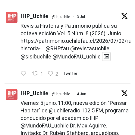
IHP_Uchile
@ihpuchile
·
3 Jul
Revista Historia y Patrimonio publica su
octava edición Vol. 5 Núm. 8 (2026): Junio
https://patrimonio.uchilefau.cl/2026/07/02/rev
historia-...
@RHPfau
@revistasuchile
@sisibuchile
@MundoFAU_uchile
1
2
Twitter
IHP_Uchile
@ihpuchile
·
4 Jun
Viernes 5 junio, 11:00, nueva edición "Pensar
Habitar" de
@uchileradio
102.5 FM, programa
conducido por el académico IHP
@MundoFAU_uchile
Dr. Max Aguirre.
Invitado: Dr. Rubén Stehberg, arqueólogo.