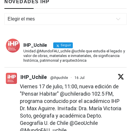
NOVEDADES IHP
Novedades
IHP
IHP_Uchile
Seguir
Unidad @MundoFAU_uchile @uchile que estudia el legado y
valor de obras, materiales e inmateriales, de significancia
histórica, patrimonial y arquitectónica
IHP_Uchile
@ihpuchile
·
16 Jul
Viernes 17 de julio, 11:00, nueva edición de
"Pensar Habitar"
@uchileradio
102.5 FM,
programa conducido por el académico IHP
Dr. Max Aguirre. Invitada: Dra. María Victoria
Soto, geógrafa y académica Depto.
Geografía U. de Chile
@GeoUchile
@MundoFAU_uchile