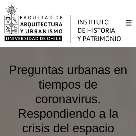
Saltar
al
contenido
Instituto de Historia y
Facultad de Arquitectura y Urbanismo de la
Universidad de Chile
Patrimonio
Preguntas urbanas en
tiempos de
coronavirus.
Respondiendo a la
crisis del espacio