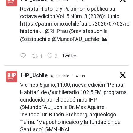
@ihpuchile
·
3 Jul
Revista Historia y Patrimonio publica su
octava edición Vol. 5 Núm. 8 (2026): Junio
https://patrimonio.uchilefau.cl/2026/07/02/rev
historia-...
@RHPfau
@revistasuchile
@sisibuchile
@MundoFAU_uchile
1
2
Twitter
IHP_Uchile
@ihpuchile
·
4 Jun
Viernes 5 junio, 11:00, nueva edición "Pensar
Habitar" de
@uchileradio
102.5 FM, programa
conducido por el académico IHP
@MundoFAU_uchile
Dr. Max Aguirre.
Invitado: Dr. Rubén Stehberg, arqueólogo.
Tema: "Mapocho incaico y la fundación de
Santiago"
@MNHNcl