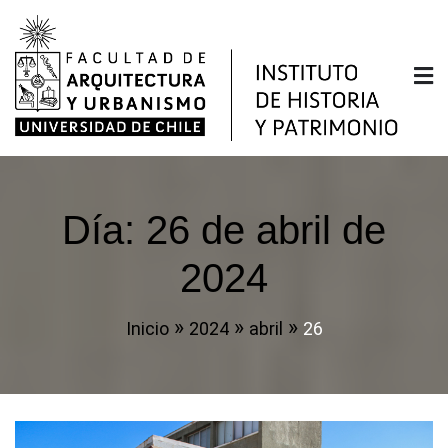
Saltar
al
contenido
Instituto de Historia y
Facultad de Arquitectura y Urbanismo de la
Universidad de Chile
Patrimonio
Día:
26 de abril de
2024
Inicio
2024
abril
26