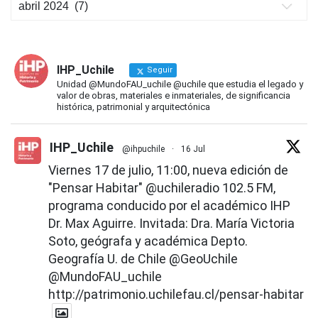
Novedades
IHP
IHP_Uchile
Seguir
Unidad @MundoFAU_uchile @uchile que estudia el legado y
valor de obras, materiales e inmateriales, de significancia
histórica, patrimonial y arquitectónica
IHP_Uchile
@ihpuchile
·
16 Jul
Viernes 17 de julio, 11:00, nueva edición de
"Pensar Habitar"
@uchileradio
102.5 FM,
programa conducido por el académico IHP
Dr. Max Aguirre. Invitada: Dra. María Victoria
Soto, geógrafa y académica Depto.
Geografía U. de Chile
@GeoUchile
@MundoFAU_uchile
http://patrimonio.uchilefau.cl/pensar-habitar