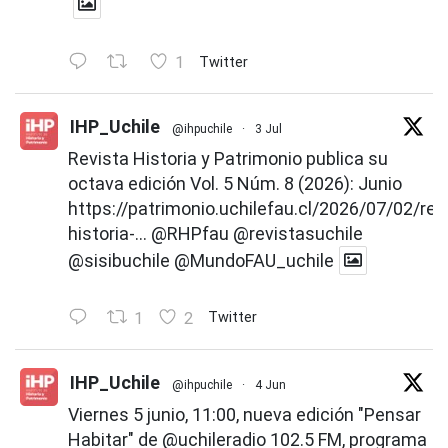
1
Twitter
IHP_Uchile
@ihpuchile
·
3 Jul
Revista Historia y Patrimonio publica su
octava edición Vol. 5 Núm. 8 (2026): Junio
https://patrimonio.uchilefau.cl/2026/07/02/rev
historia-...
@RHPfau
@revistasuchile
@sisibuchile
@MundoFAU_uchile
1
2
Twitter
IHP_Uchile
@ihpuchile
·
4 Jun
Viernes 5 junio, 11:00, nueva edición "Pensar
Habitar" de
@uchileradio
102.5 FM, programa