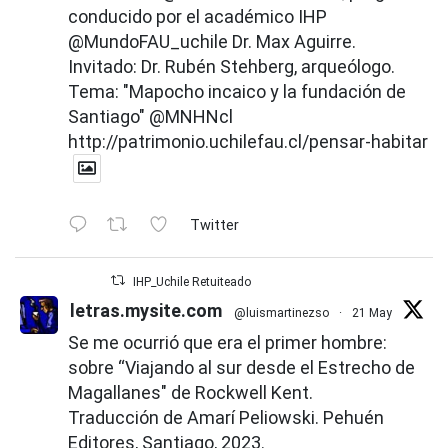
conducido por el académico IHP
@MundoFAU_uchile
Dr. Max Aguirre.
Invitado: Dr. Rubén Stehberg, arqueólogo.
Tema: "Mapocho incaico y la fundación de
Santiago"
@MNHNcl
http://patrimonio.uchilefau.cl/pensar-habitar
Twitter
IHP_Uchile Retuiteado
letras.mysite.com
@luismartinezso
·
21 May
Se me ocurrió que era el primer hombre:
sobre “Viajando al sur desde el Estrecho de
Magallanes" de Rockwell Kent.
Traducción de Amarí Peliowski. Pehuén
Editores, Santiago, 2023.