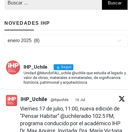
NOVEDADES IHP
Novedades
IHP
IHP_Uchile
Seguir
Unidad @MundoFAU_uchile @uchile que estudia el legado y
valor de obras, materiales e inmateriales, de significancia
histórica, patrimonial y arquitectónica
IHP_Uchile
@ihpuchile
·
16 Jul
Viernes 17 de julio, 11:00, nueva edición de
"Pensar Habitar"
@uchileradio
102.5 FM,
programa conducido por el académico IHP
Dr. Max Aguirre. Invitada: Dra. María Victoria