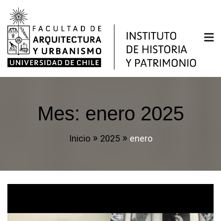
Saltar
al
contenido
Instituto de Historia y
Facultad de Arquitectura y Urbanismo de la
Universidad de Chile
Patrimonio
Mes:
enero 2025
Inicio
2025
enero