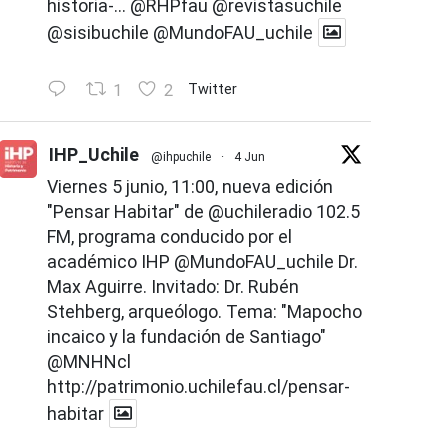
historia-...
@RHPfau
@revistasuchile
@sisibuchile
@MundoFAU_uchile
1
2
Twitter
IHP_Uchile
@ihpuchile
·
4 Jun
Viernes 5 junio, 11:00, nueva edición
"Pensar Habitar" de
@uchileradio
102.5
FM, programa conducido por el
académico IHP
@MundoFAU_uchile
Dr.
Max Aguirre. Invitado: Dr. Rubén
Stehberg, arqueólogo. Tema: "Mapocho
incaico y la fundación de Santiago"
@MNHNcl
http://patrimonio.uchilefau.cl/pensar-
habitar