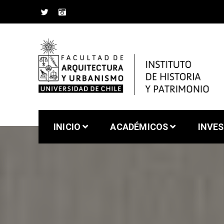
Saltar
al
contenido
Instituto de Historia 
Facultad de Arquitectura y Urbanismo de la Un
INICIO
ACADÉMICOS
INVE