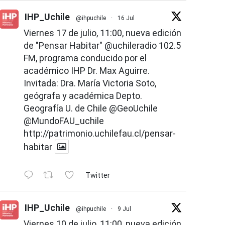
IHP_Uchile
@ihpuchile
·
16 Jul
Viernes 17 de julio, 11:00, nueva edición
de "Pensar Habitar"
@uchileradio
102.5
FM, programa conducido por el
académico IHP Dr. Max Aguirre.
Invitada: Dra. María Victoria Soto,
geógrafa y académica Depto.
Geografía U. de Chile
@GeoUchile
@MundoFAU_uchile
http://patrimonio.uchilefau.cl/pensar-
habitar
Twitter
IHP_Uchile
@ihpuchile
·
9 Jul
Viernes 10 de julio, 11:00, nueva edición