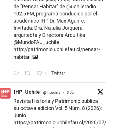
de "Pensar Habitar" de
@uchileradio
102.5 FM, programa conducido por el
académico IHP Dr. Max Aguirre.
Invitada: Dra. Natalia Jorquera,
arquitecta y Directora Arquitika
@MundoFAU_uchile
http://patrimonio.uchilefau.cl/pensar-
habitar
1
Twitter
IHP_Uchile
@ihpuchile
·
3 Jul
Revista Historia y Patrimonio publica
su octava edición Vol. 5 Núm. 8 (2026):
Junio
https://patrimonio.uchilefau.cl/2026/07/02/revist