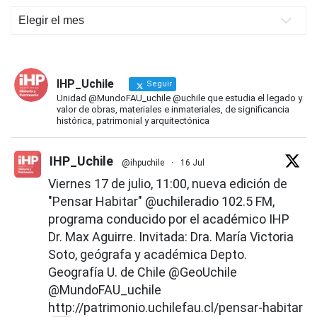
Novedades
IHP
IHP_Uchile
Seguir
Unidad @MundoFAU_uchile @uchile que estudia el legado y
valor de obras, materiales e inmateriales, de significancia
histórica, patrimonial y arquitectónica
IHP_Uchile
@ihpuchile
·
16 Jul
Viernes 17 de julio, 11:00, nueva edición de
"Pensar Habitar"
@uchileradio
102.5 FM,
programa conducido por el académico IHP
Dr. Max Aguirre. Invitada: Dra. María Victoria
Soto, geógrafa y académica Depto.
Geografía U. de Chile
@GeoUchile
@MundoFAU_uchile
http://patrimonio.uchilefau.cl/pensar-habitar