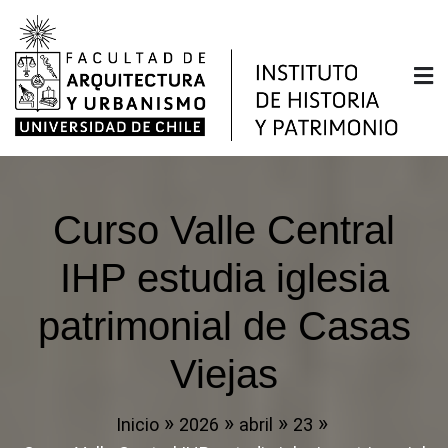
Saltar
al
contenido
Instituto de Historia y
Facultad de Arquitectura y Urbanismo de la
Universidad de Chile
Patrimonio
Curso Valle Central
IHP estudia iglesia
patrimonial de Casas
Viejas
Inicio
2026
abril
23