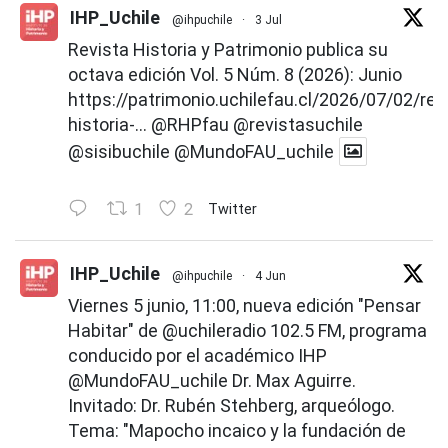
IHP_Uchile
@ihpuchile
·
3 Jul
Revista Historia y Patrimonio publica su
octava edición Vol. 5 Núm. 8 (2026): Junio
https://patrimonio.uchilefau.cl/2026/07/02/rev
historia-...
@RHPfau
@revistasuchile
@sisibuchile
@MundoFAU_uchile
1
2
Twitter
IHP_Uchile
@ihpuchile
·
4 Jun
Viernes 5 junio, 11:00, nueva edición "Pensar
Habitar" de
@uchileradio
102.5 FM, programa
conducido por el académico IHP
@MundoFAU_uchile
Dr. Max Aguirre.
Invitado: Dr. Rubén Stehberg, arqueólogo.
Tema: "Mapocho incaico y la fundación de