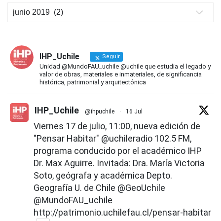
Novedades
IHP
IHP_Uchile
Seguir
Unidad @MundoFAU_uchile @uchile que estudia el legado y
valor de obras, materiales e inmateriales, de significancia
histórica, patrimonial y arquitectónica
IHP_Uchile
@ihpuchile
·
16 Jul
Viernes 17 de julio, 11:00, nueva edición de
"Pensar Habitar"
@uchileradio
102.5 FM,
programa conducido por el académico IHP
Dr. Max Aguirre. Invitada: Dra. María Victoria
Soto, geógrafa y académica Depto.
Geografía U. de Chile
@GeoUchile
@MundoFAU_uchile
http://patrimonio.uchilefau.cl/pensar-habitar