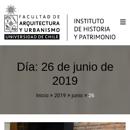
Saltar
al
contenido
Instituto de Historia y
Facultad de Arquitectura y Urbanismo de la
Universidad de Chile
Patrimonio
Día:
26 de junio de
2019
Inicio
2019
junio
26