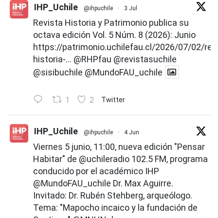
IHP_Uchile
@ihpuchile
·
3 Jul
Revista Historia y Patrimonio publica su
octava edición Vol. 5 Núm. 8 (2026): Junio
https://patrimonio.uchilefau.cl/2026/07/02/rev
historia-...
@RHPfau
@revistasuchile
@sisibuchile
@MundoFAU_uchile
1
2
Twitter
IHP_Uchile
@ihpuchile
·
4 Jun
Viernes 5 junio, 11:00, nueva edición "Pensar
Habitar" de
@uchileradio
102.5 FM, programa
conducido por el académico IHP
@MundoFAU_uchile
Dr. Max Aguirre.
Invitado: Dr. Rubén Stehberg, arqueólogo.
Tema: "Mapocho incaico y la fundación de