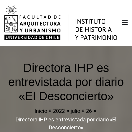
Saltar
al
contenido
Instituto de Historia y
Facultad de Arquitectura y Urbanismo de la
Universidad de Chile
Patrimonio
Directora IHP es
entrevistada por diario
«El Desconcierto»
Inicio
2022
julio
26
Directora IHP es entrevistada por diario «El
Desconcierto»