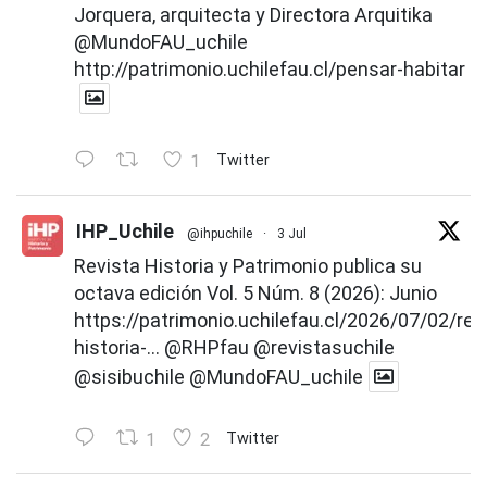
Jorquera, arquitecta y Directora Arquitika
@MundoFAU_uchile
http://patrimonio.uchilefau.cl/pensar-habitar
1
Twitter
IHP_Uchile
@ihpuchile
·
3 Jul
Revista Historia y Patrimonio publica su
octava edición Vol. 5 Núm. 8 (2026): Junio
https://patrimonio.uchilefau.cl/2026/07/02/rev
historia-...
@RHPfau
@revistasuchile
@sisibuchile
@MundoFAU_uchile
1
2
Twitter