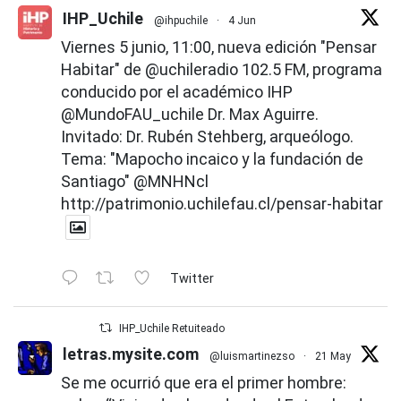
IHP_Uchile
@ihpuchile
·
4 Jun
Viernes 5 junio, 11:00, nueva edición "Pensar
Habitar" de
@uchileradio
102.5 FM, programa
conducido por el académico IHP
@MundoFAU_uchile
Dr. Max Aguirre.
Invitado: Dr. Rubén Stehberg, arqueólogo.
Tema: "Mapocho incaico y la fundación de
Santiago"
@MNHNcl
http://patrimonio.uchilefau.cl/pensar-habitar
Twitter
IHP_Uchile Retuiteado
letras.mysite.com
@luismartinezso
·
21 May
Se me ocurrió que era el primer hombre: