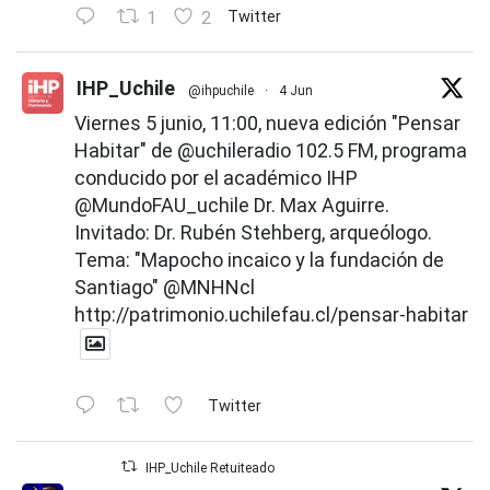
1
2
Twitter
IHP_Uchile
@ihpuchile
·
4 Jun
Viernes 5 junio, 11:00, nueva edición "Pensar
Habitar" de
@uchileradio
102.5 FM, programa
conducido por el académico IHP
@MundoFAU_uchile
Dr. Max Aguirre.
Invitado: Dr. Rubén Stehberg, arqueólogo.
Tema: "Mapocho incaico y la fundación de
Santiago"
@MNHNcl
http://patrimonio.uchilefau.cl/pensar-habitar
Twitter
IHP_Uchile Retuiteado