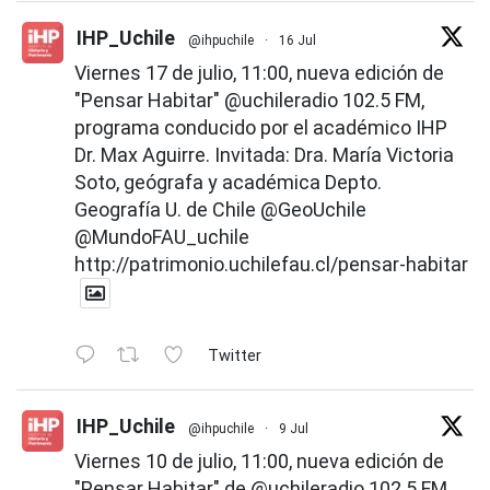
IHP_Uchile
@ihpuchile
·
16 Jul
Viernes 17 de julio, 11:00, nueva edición de
"Pensar Habitar"
@uchileradio
102.5 FM,
programa conducido por el académico IHP
Dr. Max Aguirre. Invitada: Dra. María Victoria
Soto, geógrafa y académica Depto.
Geografía U. de Chile
@GeoUchile
@MundoFAU_uchile
http://patrimonio.uchilefau.cl/pensar-habitar
Twitter
IHP_Uchile
@ihpuchile
·
9 Jul
Viernes 10 de julio, 11:00, nueva edición de
"Pensar Habitar" de
@uchileradio
102.5 FM,