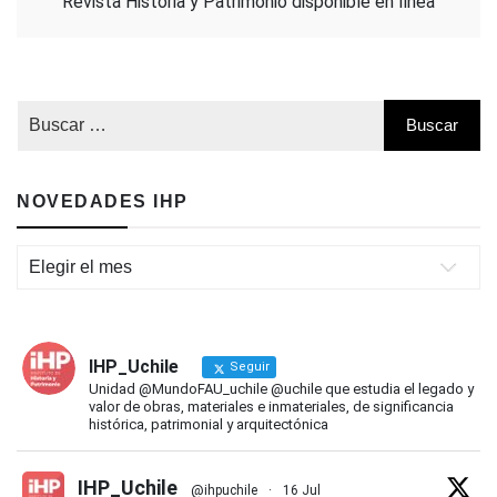
Revista Historia y Patrimonio disponible en línea
NOVEDADES IHP
Novedades
IHP
IHP_Uchile
Seguir
Unidad @MundoFAU_uchile @uchile que estudia el legado y
valor de obras, materiales e inmateriales, de significancia
histórica, patrimonial y arquitectónica
IHP_Uchile
@ihpuchile
·
16 Jul