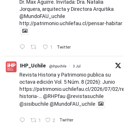
Dr. Max Aguirre. Invitada: Dra. Natalia
Jorquera, arquitecta y Directora Arquitika
@MundoFAU_uchile
http://patrimonio.uchilefau.cl/pensar-habitar
1
Twitter
IHP_Uchile
@ihpuchile
·
3 Jul
Revista Historia y Patrimonio publica su
octava edición Vol. 5 Núm. 8 (2026): Junio
https://patrimonio.uchilefau.cl/2026/07/02/rev
historia-...
@RHPfau
@revistasuchile
@sisibuchile
@MundoFAU_uchile
1
2
Twitter