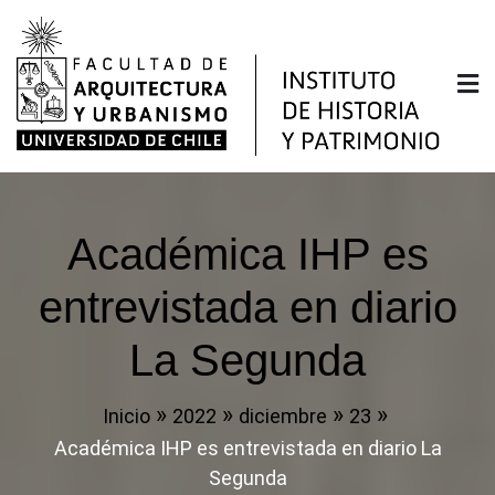
Saltar
al
contenido
Instituto de Historia y
Facultad de Arquitectura y Urbanismo de la
Universidad de Chile
Patrimonio
Académica IHP es
entrevistada en diario
La Segunda
Inicio
2022
diciembre
23
Académica IHP es entrevistada en diario La
Segunda