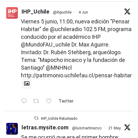
IHP_Uchile
@ihpuchile
·
4 Jun
Viernes 5 junio, 11:00, nueva edición "Pensar
Habitar" de
@uchileradio
102.5 FM, programa
conducido por el académico IHP
@MundoFAU_uchile
Dr. Max Aguirre.
Invitado: Dr. Rubén Stehberg, arqueólogo.
Tema: "Mapocho incaico y la fundación de
Santiago"
@MNHNcl
http://patrimonio.uchilefau.cl/pensar-habitar
Twitter
IHP_Uchile Retuiteado
letras.mysite.com
@luismartinezso
·
21 May
Se me ocurrió que era el primer hombre: