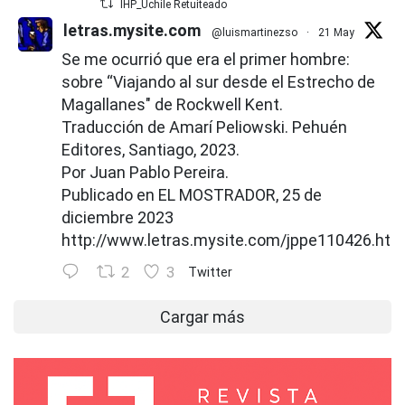
IHP_Uchile Retuiteado
letras.mysite.com
@luismartinezso
·
21 May
Se me ocurrió que era el primer hombre:
sobre “Viajando al sur desde el Estrecho de
Magallanes" de Rockwell Kent.
Traducción de Amarí Peliowski. Pehuén
Editores, Santiago, 2023.
Por Juan Pablo Pereira.
Publicado en EL MOSTRADOR, 25 de
diciembre 2023
http://www.letras.mysite.com/jppe110426.htm
2
3
Twitter
Cargar más