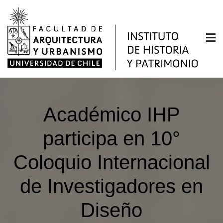
Saltar
al
contenido
Instituto de Historia y
Facultad de Arquitectura y Urbanismo de la
Universidad de Chile
Patrimonio
Académico IHP
participa en 10°
Coloquio Internacional
de Investigadores en
Diseño