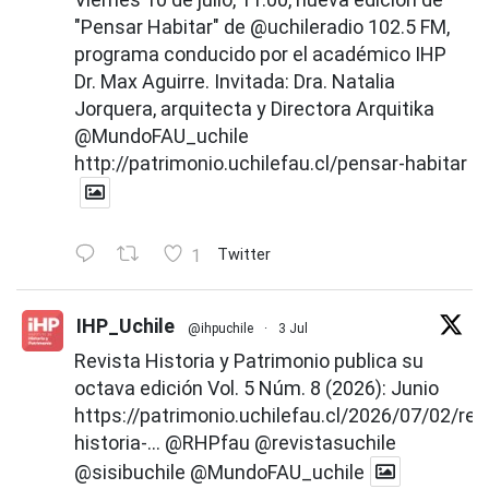
"Pensar Habitar" de
@uchileradio
102.5 FM,
programa conducido por el académico IHP
Dr. Max Aguirre. Invitada: Dra. Natalia
Jorquera, arquitecta y Directora Arquitika
@MundoFAU_uchile
http://patrimonio.uchilefau.cl/pensar-habitar
1
Twitter
IHP_Uchile
@ihpuchile
·
3 Jul
Revista Historia y Patrimonio publica su
octava edición Vol. 5 Núm. 8 (2026): Junio
https://patrimonio.uchilefau.cl/2026/07/02/rev
historia-...
@RHPfau
@revistasuchile
@sisibuchile
@MundoFAU_uchile