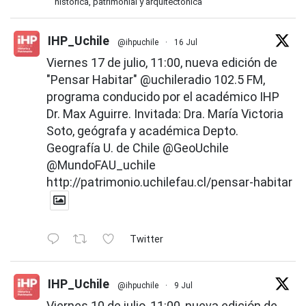
histórica, patrimonial y arquitectónica
IHP_Uchile
@ihpuchile
·
16 Jul
Viernes 17 de julio, 11:00, nueva edición de
"Pensar Habitar"
@uchileradio
102.5 FM,
programa conducido por el académico IHP
Dr. Max Aguirre. Invitada: Dra. María Victoria
Soto, geógrafa y académica Depto.
Geografía U. de Chile
@GeoUchile
@MundoFAU_uchile
http://patrimonio.uchilefau.cl/pensar-habitar
Twitter
IHP_Uchile
@ihpuchile
·
9 Jul
Viernes 10 de julio, 11:00, nueva edición de