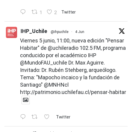
1
2
Twitter
IHP_Uchile
@ihpuchile
·
4 Jun
Viernes 5 junio, 11:00, nueva edición "Pensar
Habitar" de
@uchileradio
102.5 FM, programa
conducido por el académico IHP
@MundoFAU_uchile
Dr. Max Aguirre.
Invitado: Dr. Rubén Stehberg, arqueólogo.
Tema: "Mapocho incaico y la fundación de
Santiago"
@MNHNcl
http://patrimonio.uchilefau.cl/pensar-habitar
Twitter