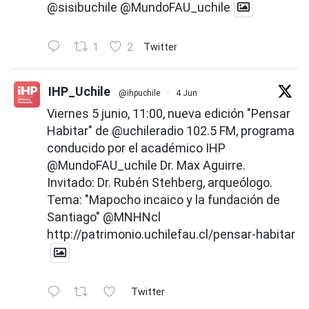
@sisibuchile
@MundoFAU_uchile
1
2
Twitter
IHP_Uchile
@ihpuchile
·
4 Jun
Viernes 5 junio, 11:00, nueva edición "Pensar
Habitar" de
@uchileradio
102.5 FM, programa
conducido por el académico IHP
@MundoFAU_uchile
Dr. Max Aguirre.
Invitado: Dr. Rubén Stehberg, arqueólogo.
Tema: "Mapocho incaico y la fundación de
Santiago"
@MNHNcl
http://patrimonio.uchilefau.cl/pensar-habitar
Twitter