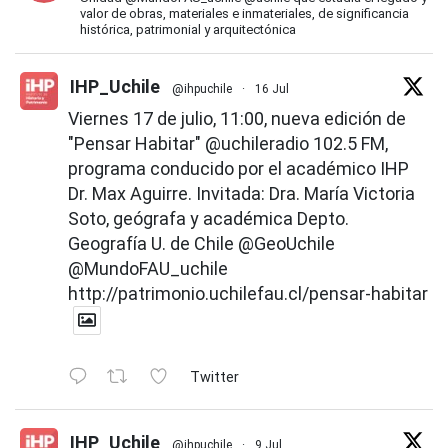
valor de obras, materiales e inmateriales, de significancia
histórica, patrimonial y arquitectónica
IHP_Uchile
@ihpuchile
·
16 Jul
Viernes 17 de julio, 11:00, nueva edición de
"Pensar Habitar"
@uchileradio
102.5 FM,
programa conducido por el académico IHP
Dr. Max Aguirre. Invitada: Dra. María Victoria
Soto, geógrafa y académica Depto.
Geografía U. de Chile
@GeoUchile
@MundoFAU_uchile
http://patrimonio.uchilefau.cl/pensar-habitar
Twitter
IHP_Uchile
@ihpuchile
·
9 Jul