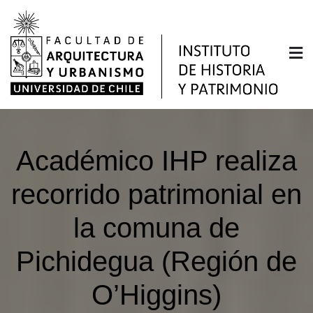
Saltar
al
contenido
Instituto de Historia y
Facultad de Arquitectura y Urbanismo de la
Universidad de Chile
Patrimonio
Académico IHP realiza
recorrido patrimonial en
la comuna de
Pichidegua (Región de
O’Higgins)