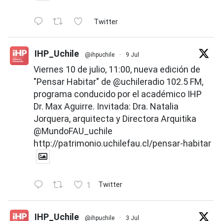
Twitter
IHP_Uchile
@ihpuchile
·
9 Jul
Viernes 10 de julio, 11:00, nueva edición de
"Pensar Habitar" de
@uchileradio
102.5 FM,
programa conducido por el académico IHP
Dr. Max Aguirre. Invitada: Dra. Natalia
Jorquera, arquitecta y Directora Arquitika
@MundoFAU_uchile
http://patrimonio.uchilefau.cl/pensar-habitar
1
Twitter
IHP_Uchile
@ihpuchile
·
3 Jul