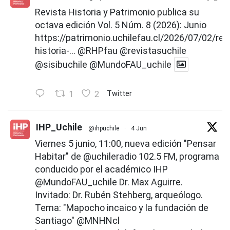
Revista Historia y Patrimonio publica su
octava edición Vol. 5 Núm. 8 (2026): Junio
https://patrimonio.uchilefau.cl/2026/07/02/rev
historia-...
@RHPfau
@revistasuchile
@sisibuchile
@MundoFAU_uchile
1
2
Twitter
IHP_Uchile
@ihpuchile
·
4 Jun
Viernes 5 junio, 11:00, nueva edición "Pensar
Habitar" de
@uchileradio
102.5 FM, programa
conducido por el académico IHP
@MundoFAU_uchile
Dr. Max Aguirre.
Invitado: Dr. Rubén Stehberg, arqueólogo.
Tema: "Mapocho incaico y la fundación de
Santiago"
@MNHNcl