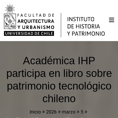
Saltar
al
contenido
Instituto de Historia y
Facultad de Arquitectura y Urbanismo de la
Universidad de Chile
Patrimonio
Académica IHP
participa en libro sobre
patrimonio tecnológico
chileno
Inicio
2026
marzo
5