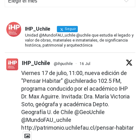
IHP
IHP_Uchile
Seguir
Unidad @MundoFAU_uchile @uchile que estudia el legado y
valor de obras, materiales e inmateriales, de significancia
histórica, patrimonial y arquitectónica
IHP_Uchile
@ihpuchile
·
16 Jul
Viernes 17 de julio, 11:00, nueva edición de
"Pensar Habitar"
@uchileradio
102.5 FM,
programa conducido por el académico IHP
Dr. Max Aguirre. Invitada: Dra. María Victoria
Soto, geógrafa y académica Depto.
Geografía U. de Chile
@GeoUchile
@MundoFAU_uchile
http://patrimonio.uchilefau.cl/pensar-habitar