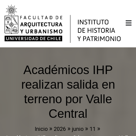
Saltar
al
contenido
Instituto de Historia y
Facultad de Arquitectura y Urbanismo de la
Universidad de Chile
Patrimonio
Académicos IHP
realizan salida en
terreno por Valle
Central
Inicio
2026
junio
11