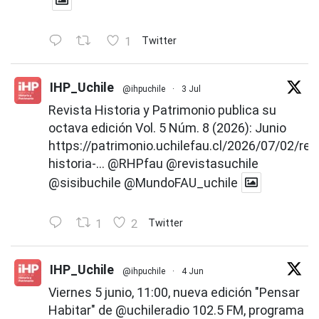
1
Twitter
IHP_Uchile
@ihpuchile
·
3 Jul
Revista Historia y Patrimonio publica su
octava edición Vol. 5 Núm. 8 (2026): Junio
https://patrimonio.uchilefau.cl/2026/07/02/rev
historia-...
@RHPfau
@revistasuchile
@sisibuchile
@MundoFAU_uchile
1
2
Twitter
IHP_Uchile
@ihpuchile
·
4 Jun
Viernes 5 junio, 11:00, nueva edición "Pensar
Habitar" de
@uchileradio
102.5 FM, programa