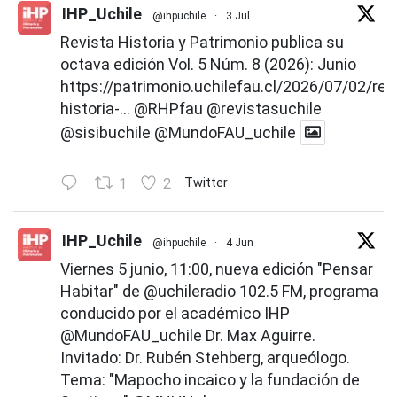
IHP_Uchile
@ihpuchile
·
3 Jul
Revista Historia y Patrimonio publica su
octava edición Vol. 5 Núm. 8 (2026): Junio
https://patrimonio.uchilefau.cl/2026/07/02/rev
historia-...
@RHPfau
@revistasuchile
@sisibuchile
@MundoFAU_uchile
1
2
Twitter
IHP_Uchile
@ihpuchile
·
4 Jun
Viernes 5 junio, 11:00, nueva edición "Pensar
Habitar" de
@uchileradio
102.5 FM, programa
conducido por el académico IHP
@MundoFAU_uchile
Dr. Max Aguirre.
Invitado: Dr. Rubén Stehberg, arqueólogo.
Tema: "Mapocho incaico y la fundación de