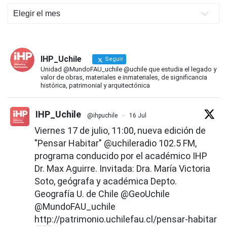
Novedades
IHP
IHP_Uchile
Seguir
Unidad @MundoFAU_uchile @uchile que estudia el legado y
valor de obras, materiales e inmateriales, de significancia
histórica, patrimonial y arquitectónica
IHP_Uchile
@ihpuchile
·
16 Jul
Viernes 17 de julio, 11:00, nueva edición de
"Pensar Habitar"
@uchileradio
102.5 FM,
programa conducido por el académico IHP
Dr. Max Aguirre. Invitada: Dra. María Victoria
Soto, geógrafa y académica Depto.
Geografía U. de Chile
@GeoUchile
@MundoFAU_uchile
http://patrimonio.uchilefau.cl/pensar-habitar