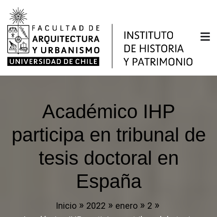
Saltar
al
contenido
Instituto de Historia y
Facultad de Arquitectura y Urbanismo de la
Universidad de Chile
Patrimonio
Académico IHP
participa en tribunal de
tesis doctoral en
España
Inicio
2022
enero
2