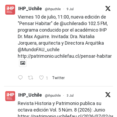
IHP_Uchile
@ihpuchile
·
9 Jul
Viernes 10 de julio, 11:00, nueva edición de
"Pensar Habitar" de
@uchileradio
102.5 FM,
programa conducido por el académico IHP
Dr. Max Aguirre. Invitada: Dra. Natalia
Jorquera, arquitecta y Directora Arquitika
@MundoFAU_uchile
http://patrimonio.uchilefau.cl/pensar-habitar
1
Twitter
IHP_Uchile
@ihpuchile
·
3 Jul
Revista Historia y Patrimonio publica su
octava edición Vol. 5 Núm. 8 (2026): Junio
https://patrimonio.uchilefau.cl/2026/07/02/rev