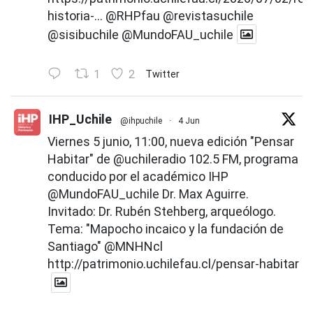
historia-...
@RHPfau
@revistasuchile
@sisibuchile
@MundoFAU_uchile
1
2
Twitter
IHP_Uchile
@ihpuchile
·
4 Jun
Viernes 5 junio, 11:00, nueva edición "Pensar
Habitar" de
@uchileradio
102.5 FM, programa
conducido por el académico IHP
@MundoFAU_uchile
Dr. Max Aguirre.
Invitado: Dr. Rubén Stehberg, arqueólogo.
Tema: "Mapocho incaico y la fundación de
Santiago"
@MNHNcl
http://patrimonio.uchilefau.cl/pensar-habitar