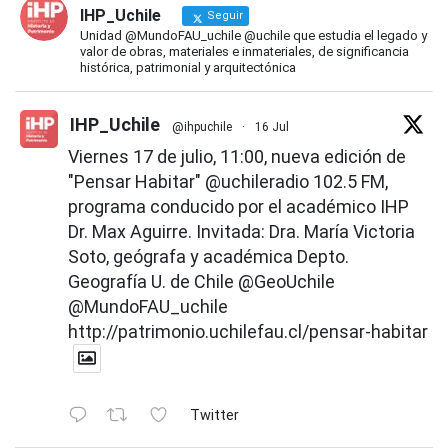
IHP_Uchile
Seguir
Unidad @MundoFAU_uchile @uchile que estudia el legado y
valor de obras, materiales e inmateriales, de significancia
histórica, patrimonial y arquitectónica
IHP_Uchile
@ihpuchile
·
16 Jul
Viernes 17 de julio, 11:00, nueva edición de
"Pensar Habitar"
@uchileradio
102.5 FM,
programa conducido por el académico IHP
Dr. Max Aguirre. Invitada: Dra. María Victoria
Soto, geógrafa y académica Depto.
Geografía U. de Chile
@GeoUchile
@MundoFAU_uchile
http://patrimonio.uchilefau.cl/pensar-habitar
Twitter