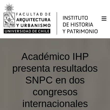
Saltar
al
contenido
Instituto de Historia y
Facultad de Arquitectura y Urbanismo de la
Universidad de Chile
Patrimonio
Académico IHP
presenta resultados
SNPC en dos
congresos
internacionales