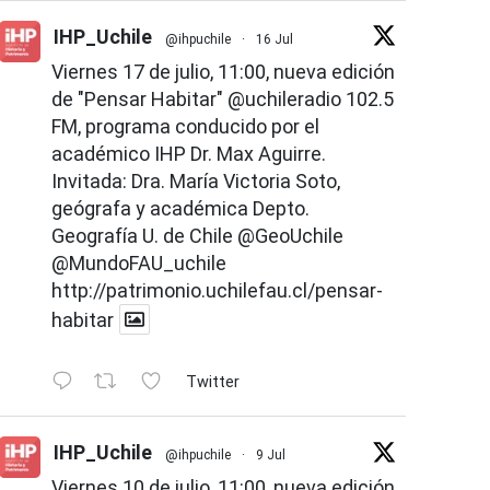
IHP_Uchile
@ihpuchile
·
16 Jul
Viernes 17 de julio, 11:00, nueva edición
de "Pensar Habitar"
@uchileradio
102.5
FM, programa conducido por el
académico IHP Dr. Max Aguirre.
Invitada: Dra. María Victoria Soto,
geógrafa y académica Depto.
Geografía U. de Chile
@GeoUchile
@MundoFAU_uchile
http://patrimonio.uchilefau.cl/pensar-
habitar
Twitter
IHP_Uchile
@ihpuchile
·
9 Jul
Viernes 10 de julio, 11:00, nueva edición