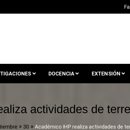
Fa
y Patrimonio
iversidad de Chile
STIGACIONES
DOCENCIA
EXTENSIÓN
aliza actividades de terr
tiembre
30
Académico IHP realiza actividades de te