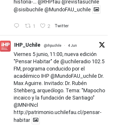
historia-...
@RHPfau
@revistasuchile
@sisibuchile
@MundoFAU_uchile
1
2
Twitter
IHP_Uchile
@ihpuchile
·
4 Jun
Viernes 5 junio, 11:00, nueva edición
"Pensar Habitar" de
@uchileradio
102.5
FM, programa conducido por el
académico IHP
@MundoFAU_uchile
Dr.
Max Aguirre. Invitado: Dr. Rubén
Stehberg, arqueólogo. Tema: "Mapocho
incaico y la fundación de Santiago"
@MNHNcl
http://patrimonio.uchilefau.cl/pensar-
habitar