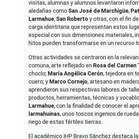
visitas, alumnas y alumnos levantaron infor
aledañas como
San José de Marchigüe
,
Pa
Larmahue
,
San Roberto
y otras, con el fin 
carga identitaria que representan estos lug
especial con sus dimensiones materiales, in
hitos pueden transformarse en un recurso tu
Otras actividades se centraron en la relevanc
comuna, arte reflejado en
Rosa del Carmen 
choclo;
María Angélica Cerón
, tejedora en t
cuero; y
Marco Cornejo
, artesano en madera
aprendieron sus respectivas labores de taller
productos, herramientas, técnicas y vocablo
Larmahue
, con la finalidad de conocer el ap
larmahuinas
, unos toscos ingenios de rued
riego de estas fértiles tierras.
El académico IHP Bravo Sánchez destaca la