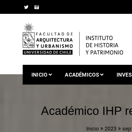
Saltar
al
contenido
Instituto de Historia 
Facultad de Arquitectura y Urbanismo de la Un
INICIO
ACADÉMICOS
INVE
Académico IHP re
Inicio
2023
sep