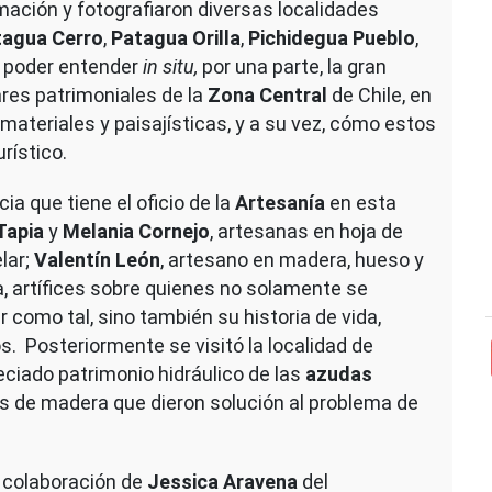
mación y fotografiaron diversas localidades
tagua Cerro
,
Patagua Orilla
,
Pichidegua Pueblo
,
de poder entender
in situ,
por una parte, la gran
ares patrimoniales de la
Zona Central
de Chile, en
materiales y paisajísticas, y a su vez, cómo estos
rístico.
ia que tiene el oficio de la
Artesanía
en esta
Tapia
y
Melania Cornejo
, artesanas en hoja de
elar;
Valentín León
, artesano en madera, hueso y
, artífices sobre quienes no solamente se
 como tal, sino también su historia de vida,
s. Posteriormente se visitó la localidad de
reciado patrimonio hidráulico de las
azudas
as de madera que dieron solución al problema de
 colaboración de
Jessica Aravena
del