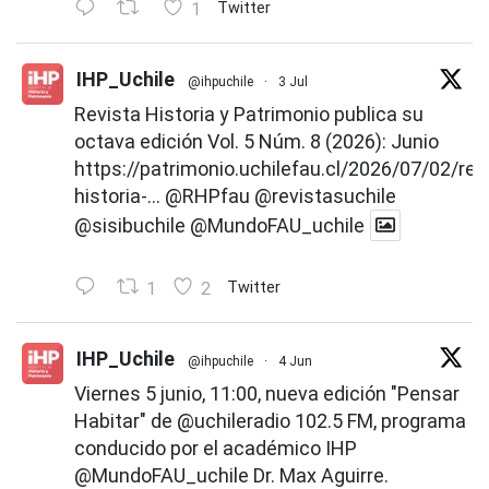
1
Twitter
IHP_Uchile
@ihpuchile
·
3 Jul
Revista Historia y Patrimonio publica su
octava edición Vol. 5 Núm. 8 (2026): Junio
https://patrimonio.uchilefau.cl/2026/07/02/rev
historia-...
@RHPfau
@revistasuchile
@sisibuchile
@MundoFAU_uchile
1
2
Twitter
IHP_Uchile
@ihpuchile
·
4 Jun
Viernes 5 junio, 11:00, nueva edición "Pensar
Habitar" de
@uchileradio
102.5 FM, programa
conducido por el académico IHP
@MundoFAU_uchile
Dr. Max Aguirre.