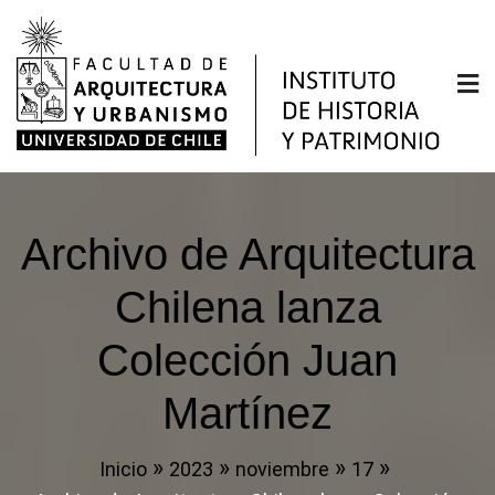
Saltar
al
contenido
Instituto de Historia y
Facultad de Arquitectura y Urbanismo de la
Universidad de Chile
Patrimonio
Archivo de Arquitectura
Chilena lanza
Colección Juan
Martínez
Inicio
2023
noviembre
17