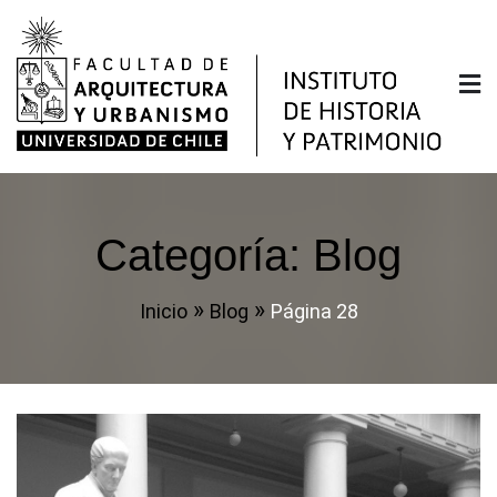
Saltar
al
contenido
Instituto de Historia y
Facultad de Arquitectura y Urbanismo de la
Universidad de Chile
Patrimonio
Categoría:
Blog
Inicio
Blog
Página 28