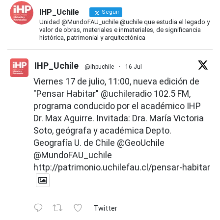
IHP_Uchile
Seguir
Unidad @MundoFAU_uchile @uchile que estudia el legado y
valor de obras, materiales e inmateriales, de significancia
histórica, patrimonial y arquitectónica
IHP_Uchile
@ihpuchile
·
16 Jul
Viernes 17 de julio, 11:00, nueva edición de
"Pensar Habitar"
@uchileradio
102.5 FM,
programa conducido por el académico IHP
Dr. Max Aguirre. Invitada: Dra. María Victoria
Soto, geógrafa y académica Depto.
Geografía U. de Chile
@GeoUchile
@MundoFAU_uchile
http://patrimonio.uchilefau.cl/pensar-habitar
Twitter