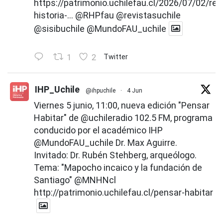
https://patrimonio.uchilefau.cl/2026/07/02/rev
historia-...
@RHPfau
@revistasuchile
@sisibuchile
@MundoFAU_uchile
1
2
Twitter
IHP_Uchile
@ihpuchile
·
4 Jun
Viernes 5 junio, 11:00, nueva edición "Pensar
Habitar" de
@uchileradio
102.5 FM, programa
conducido por el académico IHP
@MundoFAU_uchile
Dr. Max Aguirre.
Invitado: Dr. Rubén Stehberg, arqueólogo.
Tema: "Mapocho incaico y la fundación de
Santiago"
@MNHNcl
http://patrimonio.uchilefau.cl/pensar-habitar