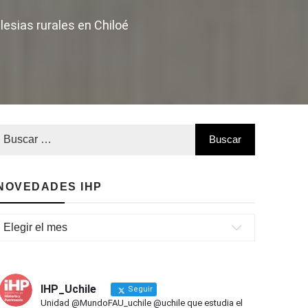
esias rurales en Chiloé
NOVEDADES IHP
Novedades
IHP
IHP_Uchile
Seguir
Unidad @MundoFAU_uchile @uchile que estudia el