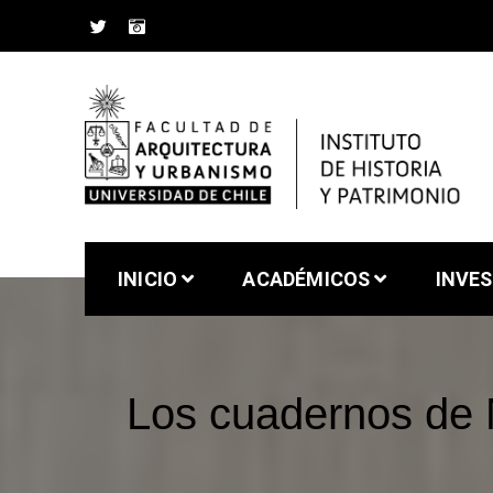
Saltar
al
contenido
Instituto de Historia 
Facultad de Arquitectura y Urbanismo de la Un
INICIO
ACADÉMICOS
INVE
Los cuadernos de M