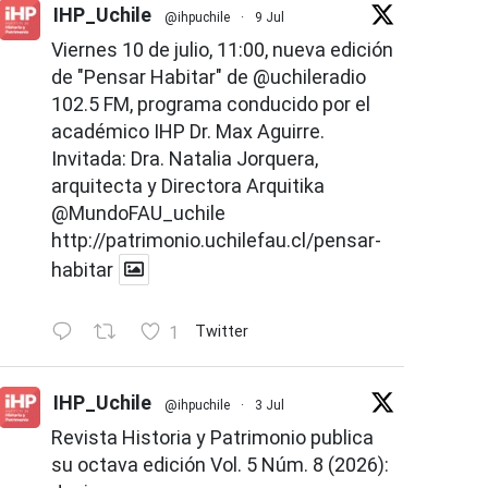
IHP_Uchile
@ihpuchile
·
9 Jul
Viernes 10 de julio, 11:00, nueva edición
de "Pensar Habitar" de
@uchileradio
102.5 FM, programa conducido por el
académico IHP Dr. Max Aguirre.
Invitada: Dra. Natalia Jorquera,
arquitecta y Directora Arquitika
@MundoFAU_uchile
http://patrimonio.uchilefau.cl/pensar-
habitar
1
Twitter
IHP_Uchile
@ihpuchile
·
3 Jul
Revista Historia y Patrimonio publica
su octava edición Vol. 5 Núm. 8 (2026):