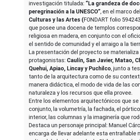
investigación titulada:
“La grandeza de doce
peregrinación a la UNESCO”
, en el marco d
Culturas y las Artes (
FONDART folio 594243, 
que posee una docena de templos correspond
religiosa en madera, en conjunto con el oficio 
el sentido de comunidad y el arraigo a la tierr
La presentación del proyecto se materializa
protagonistas:
Caulín, San Javier, Matao, C
Quehui, Apiao, Lincay y Puchilco
, junto a te
tanto de la arquitectura como de su context
manera didáctica, el modo de vida de las com
naturaleza y los recursos que ella provee.
Entre los elementos arquitectónicos que se a
conjunto, la volumetría, la fachada, el pórtico, 
interior, las columnas y la imaginería que rod
Destaca un personaje principal: Manuel Cár
encarga de llevar adelante esta entrañable 