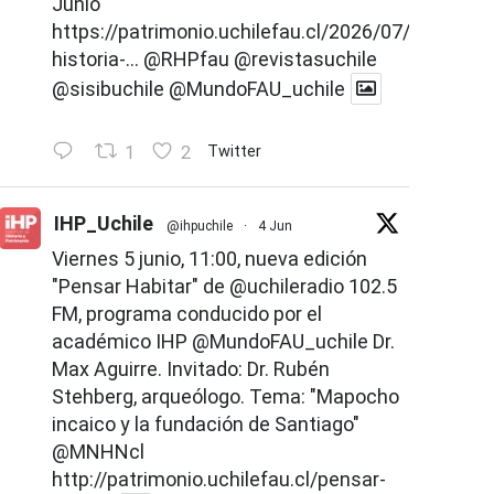
Junio
https://patrimonio.uchilefau.cl/2026/07/02/revist
historia-...
@RHPfau
@revistasuchile
@sisibuchile
@MundoFAU_uchile
1
2
Twitter
IHP_Uchile
@ihpuchile
·
4 Jun
Viernes 5 junio, 11:00, nueva edición
"Pensar Habitar" de
@uchileradio
102.5
FM, programa conducido por el
académico IHP
@MundoFAU_uchile
Dr.
Max Aguirre. Invitado: Dr. Rubén
Stehberg, arqueólogo. Tema: "Mapocho
incaico y la fundación de Santiago"
@MNHNcl
http://patrimonio.uchilefau.cl/pensar-