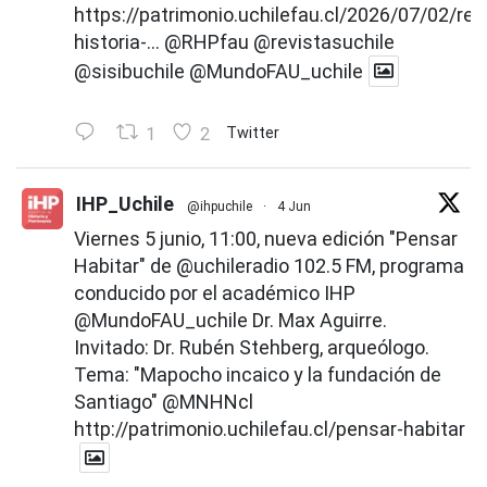
https://patrimonio.uchilefau.cl/2026/07/02/rev
historia-...
@RHPfau
@revistasuchile
@sisibuchile
@MundoFAU_uchile
1
2
Twitter
IHP_Uchile
@ihpuchile
·
4 Jun
Viernes 5 junio, 11:00, nueva edición "Pensar
Habitar" de
@uchileradio
102.5 FM, programa
conducido por el académico IHP
@MundoFAU_uchile
Dr. Max Aguirre.
Invitado: Dr. Rubén Stehberg, arqueólogo.
Tema: "Mapocho incaico y la fundación de
Santiago"
@MNHNcl
http://patrimonio.uchilefau.cl/pensar-habitar