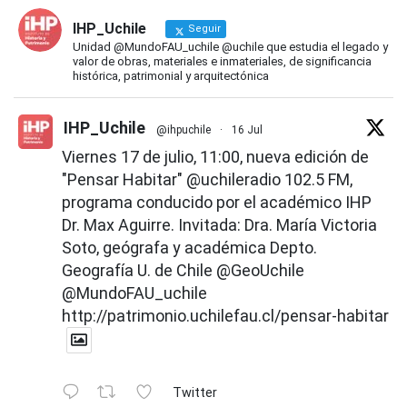
IHP_Uchile
Seguir
Unidad @MundoFAU_uchile @uchile que estudia el legado y
valor de obras, materiales e inmateriales, de significancia
histórica, patrimonial y arquitectónica
IHP_Uchile
@ihpuchile
·
16 Jul
Viernes 17 de julio, 11:00, nueva edición de
"Pensar Habitar"
@uchileradio
102.5 FM,
programa conducido por el académico IHP
Dr. Max Aguirre. Invitada: Dra. María Victoria
Soto, geógrafa y académica Depto.
Geografía U. de Chile
@GeoUchile
@MundoFAU_uchile
http://patrimonio.uchilefau.cl/pensar-habitar
Twitter