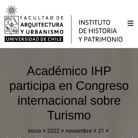
Saltar
al
contenido
Instituto de Historia y
Facultad de Arquitectura y Urbanismo de la
Universidad de Chile
Patrimonio
Académico IHP
participa en Congreso
internacional sobre
Turismo
Inicio
2022
noviembre
21